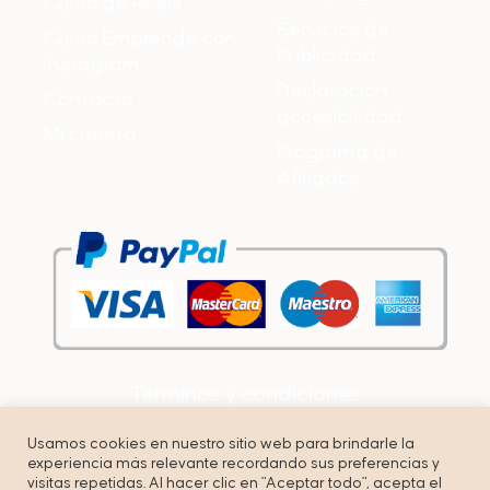
Curso de Reels
Servicios de
Curso Emprende con
Publicidad
Instagram
Declaración
Contacto
accesibilidad
Mi cuenta
Programa de
Afiliados
Términos y condiciones
Política de privacidad
Usamos cookies en nuestro sitio web para brindarle la
experiencia más relevante recordando sus preferencias y
Cookies
visitas repetidas. Al hacer clic en "Aceptar todo", acepta el