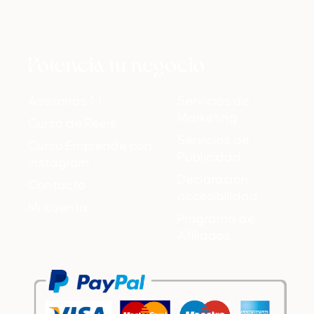
Potencia tu negocio
Asesorías 1:1
Servicios de
Marketing
Curso de Reels
Servicios de
Curso Emprende con
Publicidad
Instagram
Declaración
Contacto
accesibilidad
Mi cuenta
Programa de
Afiliados