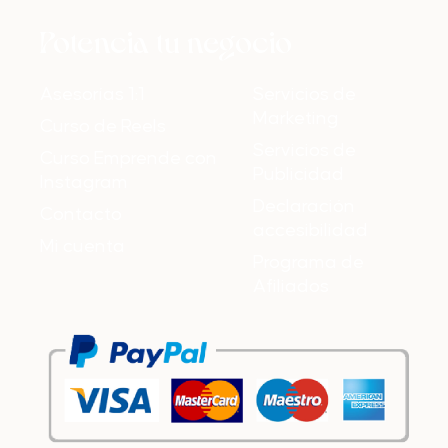
Potencia tu negocio
Asesorías 1:1
Servicios de
Marketing
Curso de Reels
Servicios de
Curso Emprende con
Publicidad
Instagram
Declaración
Contacto
accesibilidad
Mi cuenta
Programa de
Afiliados