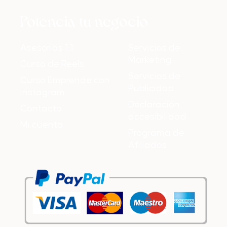
Potencia tu negocio
Asesorías 1:1
Servicios de
Marketing
Curso de Reels
Servicios de
Curso Emprende con
Publicidad
Instagram
Declaración
Contacto
accesibilidad
Mi cuenta
Programa de
Afiliados