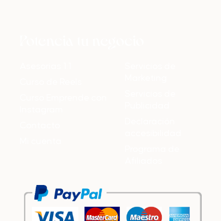
Potencia tu negocio
Asesorías 1:1
Servicios de
Marketing
Curso de Reels
Servicios de
Curso Emprende con
Publicidad
Instagram
Declaración
Contacto
accesibilidad
Mi cuenta
Programa de
Afiliados