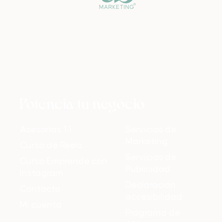
Potencia tu negocio
Asesorías 1:1
Servicios de
Marketing
Curso de Reels
Servicios de
Curso Emprende con
Publicidad
Instagram
Declaración
Contacto
accesibilidad
Mi cuenta
Programa de