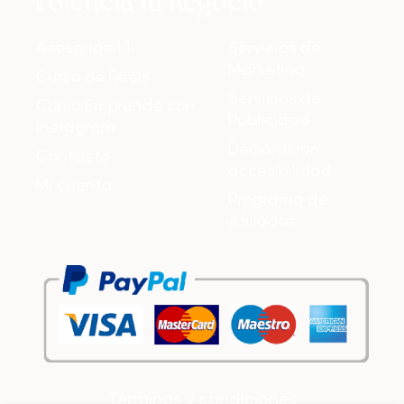
Asesorías 1:1
Servicios de
Marketing
Curso de Reels
Servicios de
Curso Emprende con
Publicidad
Instagram
Declaración
Contacto
accesibilidad
Mi cuenta
Programa de
Afiliados
Términos y condiciones